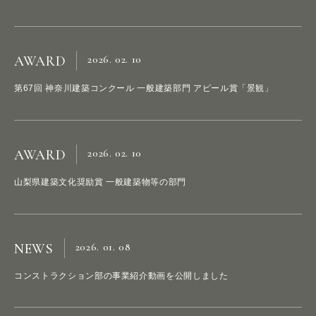
P
R
O
J
E
C
T
S
2026. 02. 10
AWARD
S
E
R
V
I
C
E
S
第67回 神奈川建築コンクール 一般建築部門 アピール賞「景観」
A
B
O
U
T
U
S
2026. 02. 10
AWARD
H
E
A
D
O
F
F
I
C
E
山梨県建築文化奨励賞 一般建築物等の部門
W
E
S
T
2026. 01. 08
NEWS
S
I
N
G
A
P
O
R
E
コンストラクション部の事業紹介動画を公開しました
N
E
W
S