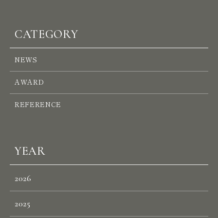
R
E
C
R
U
I
T
CATEGORY
C
O
N
T
A
C
T
NEWS
AWARD
REFERENCE
YEAR
2026
2025