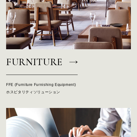
H
E
A
D
O
F
F
I
C
E
W
E
S
T
S
I
N
G
A
P
O
R
E
FURNITURE
N
E
W
S
FFE (Furniture Furnishing Equipment)
R
E
C
R
U
I
T
ホスピタリティソリューション
C
O
N
T
A
C
T