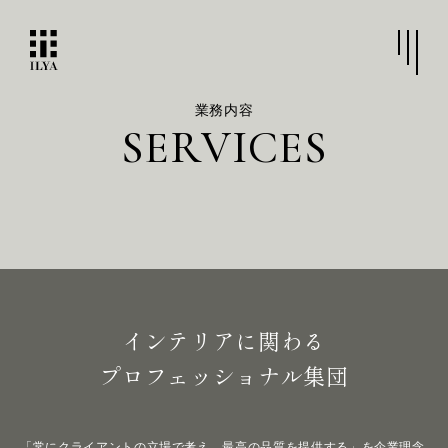
業務内容
S
E
R
V
I
C
E
S
インテリアに関わる
プロフェッショナル集団
「常にクライアントの立場で考え、最高の品質を提供する」を企業理念