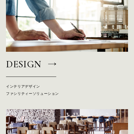
DESIGN
インテリアデザイン
P
R
O
J
E
C
T
S
ファシリティーソリューション
S
E
R
V
I
C
E
S
A
B
O
U
T
U
S