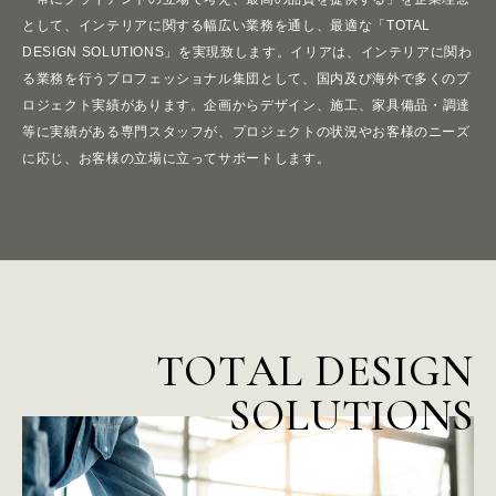
として、インテリアに関する幅広い業務を通し、最適な「TOTAL
DESIGN SOLUTIONS」を実現致します。
イリアは、インテリアに関わ
る業務を行うプロフェッショナル集団として、国内及び海外で多くのプ
ロジェクト実績があります。
企画からデザイン、施工、家具備品・調達
等に実績がある専門スタッフが、プロジェクトの状況やお客様のニーズ
に応じ、お客様の立場に立ってサポートします。
T
O
T
A
L
D
E
S
I
G
N
S
O
L
U
T
I
O
N
S