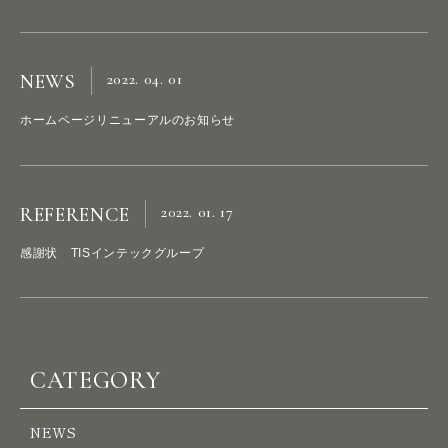
2022. 04. 01
NEWS
ホームページリニューアルのお知らせ
P
R
O
J
E
C
T
S
2022. 01. 17
REFERENCE
感謝状 TISインテックグループ
S
E
R
V
I
C
E
S
A
B
O
U
T
U
S
CATEGORY
H
E
A
D
O
F
F
I
C
E
NEWS