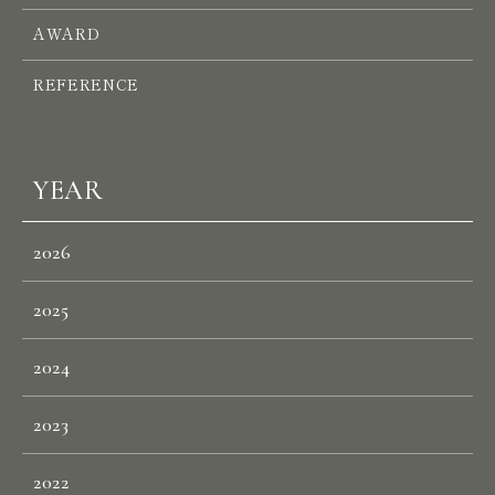
W
E
S
T
AWARD
S
I
N
G
A
P
O
R
E
REFERENCE
N
E
W
S
YEAR
R
E
C
R
U
I
T
2026
C
O
N
T
A
C
T
2025
2024
2023
2022