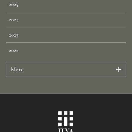
2025
R
E
C
R
U
I
T
2024
C
O
N
T
A
C
T
2023
2022
More