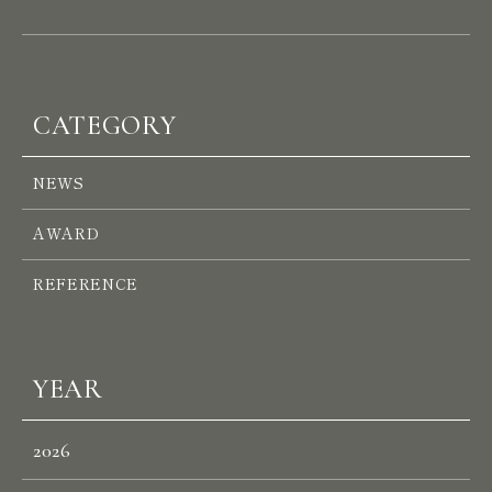
P
R
O
J
E
C
T
S
CATEGORY
S
E
R
V
I
C
E
S
NEWS
A
B
O
U
T
U
S
AWARD
H
E
A
D
O
F
F
I
C
E
REFERENCE
W
E
S
T
YEAR
S
I
N
G
A
P
O
R
E
2026
N
E
W
S