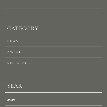
H
E
A
D
O
F
F
I
C
E
W
E
S
T
CATEGORY
S
I
N
G
A
P
O
R
E
NEWS
AWARD
N
E
W
S
REFERENCE
R
E
C
R
U
I
T
C
O
N
T
A
C
T
YEAR
2026