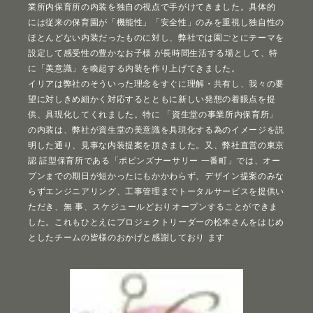
業所内保育所の内装を独自の視点で手がけてきました。具体的
には従来の保育園が「機能性」「安全性」のみを重視し独自性の
ほとんどない内装だったものに対し、弊社では園ごとにテーマを
設定して感受性の豊かなお子様 が長時間生活する場として、特
に「美意識」を喚起する内装を作り上げてきました。
イリアは弊社のそういった理念をすぐに理解・共有し、我々の要
望に対しきめ細かく対応するとともに新しい発想の着眼点を提
供、具現化してくれました。特に 「資生堂の事業所内保育所」
の内装は、弊社が資生堂の美意識を具現化する為のイメージを説
明した通り、見事な内装提案を頂きました。又、弊社直営の東京
認 証型保育所である「ポピンズナーサリー 一番町」では、オー
プンまでの期日が短かったにもかかわらず、デザイン提案のみな
らずエンジニアリング、工事管理までトータルサービスを提供い
ただき、無 事、スケジュールどおりオープンすることができま
した。これもひとえにプロジェクトリーダーの松本さんをはじめ
としたチームの皆様のおかげと感謝しており ます