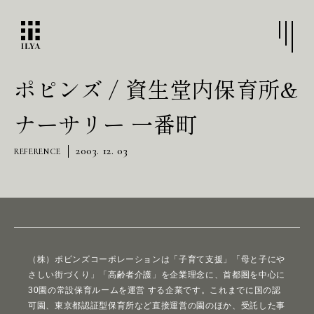
ポピンズ / 資生堂内保育所&
ナーサリー 一番町
2003. 12. 03
REFERENCE
（株）ポピンズコーポレーションは「子育て支援」「母と子にや
さしい街づくり」「高齢者介護」を企業理念に、首都圏を中心に
30園の常設保育ルームを運営 する企業です。これまでに国の認
可園、東京都認証型保育所など直接運営の園のほか、受託した事