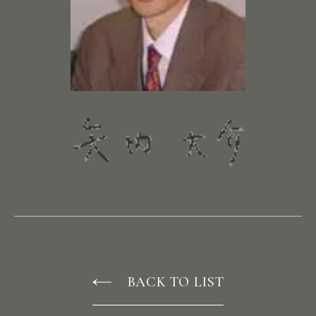
H
E
A
D
O
F
F
I
C
E
W
E
S
T
S
I
N
G
A
P
O
R
E
N
E
W
S
R
E
C
R
U
I
T
C
O
N
T
A
C
T
BACK TO LIST