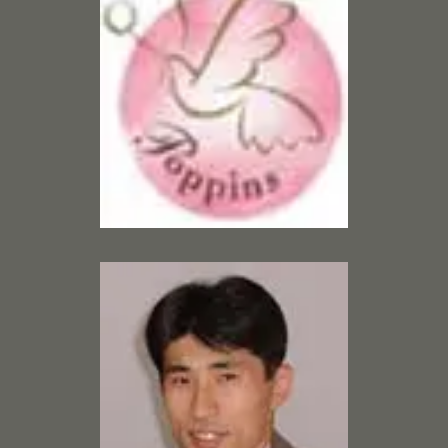
P
R
O
J
E
C
T
S
S
E
R
V
I
C
E
S
A
B
O
U
T
U
S