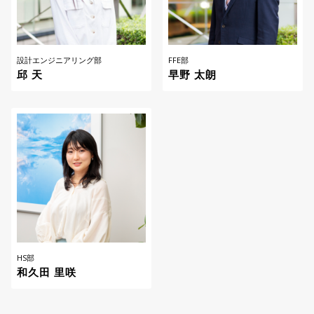
設計エンジニアリング部
FFE部
邱 天
早野 太朗
HS部
和久田 里咲