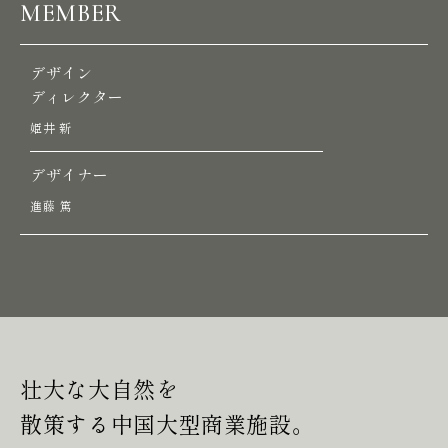
MEMBER
デザイン
ディレクター
姫井 新
デザイナー
進藤 篤
P
R
O
J
E
C
T
S
S
E
R
V
I
C
E
S
壮大な大自然を
散策する中国大型商業施設。
A
B
O
U
T
U
S