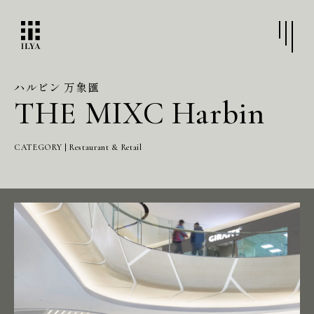
ハルビン 万象匯
THE MIXC Harbin
CATEGORY | Restaurant & Retail