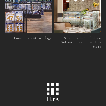
Lions Team Store Flags
Nihombashi Sembikiya-
Sohonten Azabudai Hills
Store