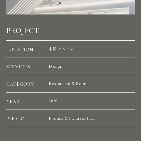
PROJECT
LOCATION
中国 ハルビン
SERVICES
Design
CATEGORY
Restaurant & Retail
YEAR
2019
PHOTO
Nacása & Partners Inc.