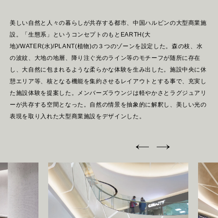
H
E
A
D
O
F
F
I
C
E
美しい自然と人々の暮らしが共存する都市、中国ハルビンの大型商業施
設。「生態系」というコンセプトのもとEARTH(大
地)/WATER(水)/PLANT(植物)の３つのゾーンを設定した。森の枝、水
W
E
S
T
の波紋、大地の地層、降り注ぐ光のライン等のモチーフが随所に存在
し、大自然に包まれるような柔らかな体験を生み出した。施設中央に休
S
I
N
G
A
P
O
R
E
憩エリア等、核となる機能を集約させるレイアウトとする事で、充実し
た施設体験を提案した。メンバーズラウンジは軽やかさとラグジュアリ
ーが共存する空間となった。自然の情景を抽象的に解釈し、美しい光の
N
E
W
S
表現を取り入れた大型商業施設をデザインした。
R
E
C
R
U
I
T
C
O
N
T
A
C
T