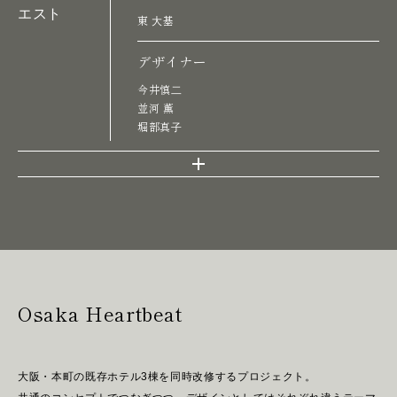
エスト
東 ⼤基
P
R
O
J
E
C
T
S
デザイナー
S
E
R
V
I
C
E
S
今井慎⼆
並河 薫
堀部真⼦
A
B
O
U
T
U
S
H
E
A
D
O
F
F
I
C
E
W
E
S
T
S
I
N
G
A
P
O
R
E
Osaka Heartbeat
N
E
W
S
大阪・本町の既存ホテル3棟を同時改修するプロジェクト。