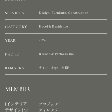
SERVICES
Design, Furniture, Construction
CATEGORY
Hotel & Residence
YEAR
2024
PHOTO
Nacása & Partners Inc.
REMARKS
サイン Sign MEP
MEMBER
[インテリア
プロジェクト
デザイン] ウ
ディレクター