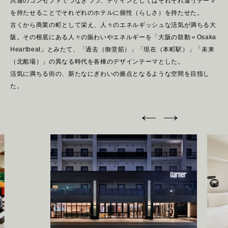
共通のコンセプトでつなぎつつ、デザインとしてはそれぞれ違うテーマ
R
E
C
R
U
I
T
を持たせることでそれぞれのホテルに個性（らしさ）を持たせた。
古くから商業の町として栄え、人々のエネルギッシュな活気が満ちる大
阪。その根底にある人々の賑わいやエネルギーを「大阪の鼓動＝Osaka
C
O
N
T
A
C
T
Heartbeat」とみたて、「過去（御堂筋）」「現在（本町駅）」「未来
（北船場）」の異なる時代を各棟のデザインテーマとした。
活気に満ちる街の、新たなにぎわいの拠点となるような空間を目指し
た。