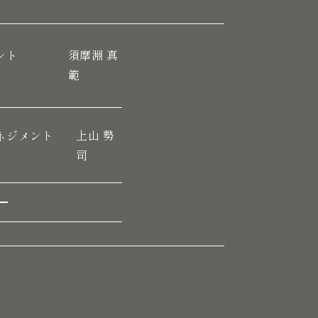
須摩淵 真
ント
範
上山 勢
ネジメント
司