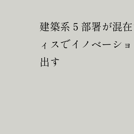
建築系５部署が混在
ィスでイノベーショ
P
R
出す
A
B
O
U