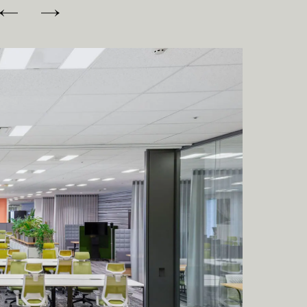
N
E
W
S
A
C
T