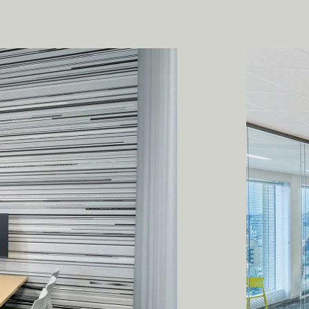
W
E
S
T
R
E