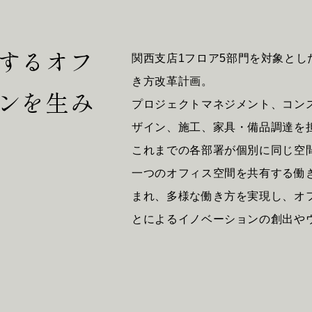
するオフ
関西支店1フロア5部門を対象とし
き方改革計画。
ンを生み
プロジェクトマネジメント、コン
ザイン、施工、家具・備品調達を
O
J
E
C
T
S
S
E
R
V
これまでの各部署が個別に同じ空
一つのオフィス空間を共有する働
まれ、多様な働き方を実現し、オ
とによるイノベーションの創出や
T
U
S
H
E
A
D