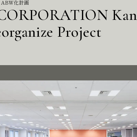
 ABW化計画
CORPORATION Kans
organize Project