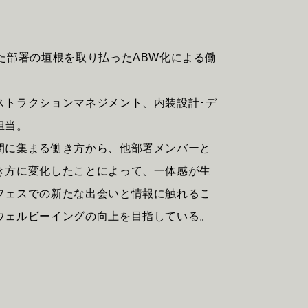
た部署の垣根を取り払ったABW化による働
ストラクションマネジメント、内装設計･デ
担当。
I
C
E
S
間に集まる働き方から、他部署メンバーと
き方に変化したことによって、一体感が生
フェスでの新たな出会いと情報に触れるこ
ウェルビーイングの向上を目指している。
O
F
F
I
C
E