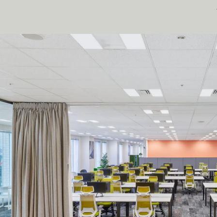
S
I
N
G
A
P
O
R
E
C
R
U
I
T
C
O
N
T