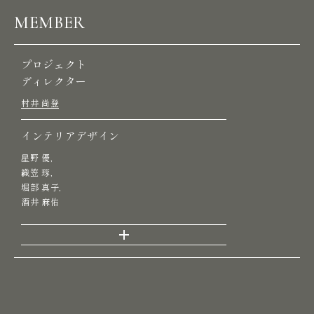
MEMBER
プロジェクト
ディレクター
村井 尚登
インテリアデザイン
星野 優,
織笠 琢,
堀部 真子,
酒井 麻佑
P
R
O
J
E
C
T
S
S
E
R
V
I
C
E
S