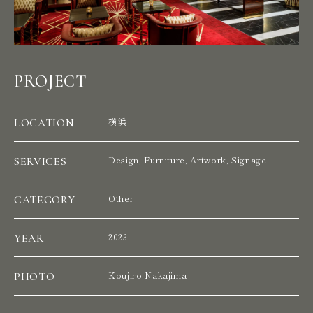
PROJECT
LOCATION
横浜
SERVICES
Design, Furniture, Artwork, Signage
CATEGORY
Other
YEAR
2023
PHOTO
Koujiro Nakajima