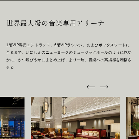
A
B
O
U
T
U
S
H
E
A
D
O
F
F
I
C
E
世界最大級の音楽専用アリーナ
W
E
S
T
1階VIP専用エントランス、6階VIPラウンジ、およびボックスシートに
至るまで、いにしえのニューヨークのミュージックホールのように艶や
S
I
N
G
A
P
O
R
E
かに、かつ煌びやかにまとめ上げ、より一層、音楽への高揚感を増幅さ
せる
N
E
W
S
R
E
C
R
U
I
T
C
O
N
T
A
C
T