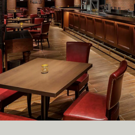
C
R
U
I
T
C
O
N
T