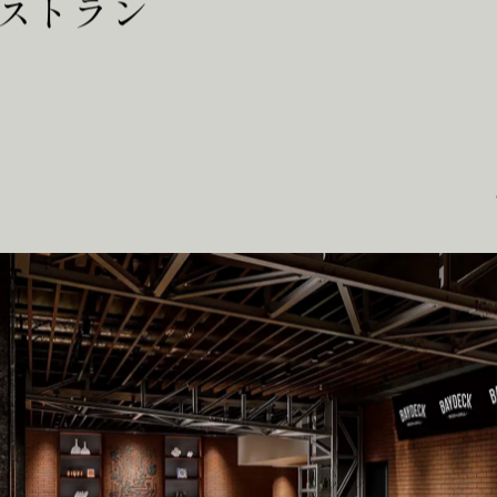
ストラン
O
J
E
C
T
S
S
E
R
V
T
U
S
H
E
A
D
S
I
N
G
A
P
O
R
E