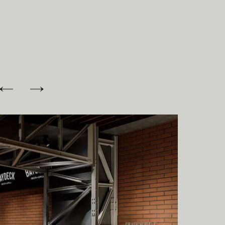
I
C
E
S
O
F
F
I
C
E
N
E
W
S