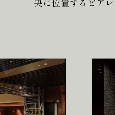
央に位置するビアレ
P
R
A
B
O
U
W
E
S
T