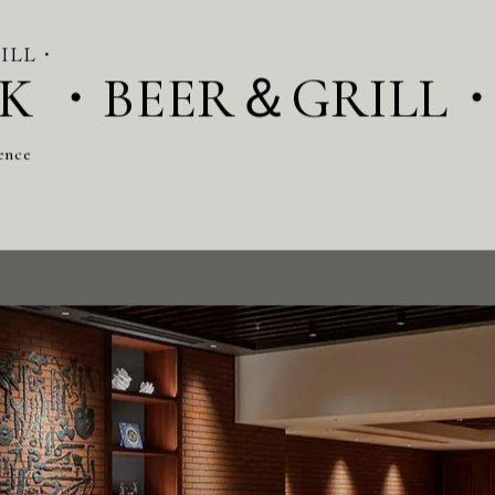
RILL・
CK ・BEER＆GRILL
ence