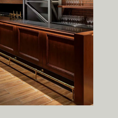
A
C
T