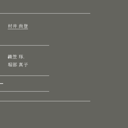
村井 尚登
織笠 琢,
堀部 真子