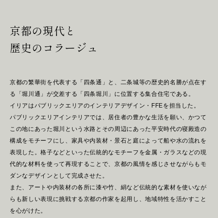
S
E
R
V
I
C
E
S
京都の現代と
A
B
O
U
T
U
S
歴史のコラージュ
H
E
A
D
O
F
F
I
C
E
京都の繁華街を代表する「四条通」と、二条城等の歴史的名勝が点在す
る「堀川通」が交差する「四条堀川」に位置する集合住宅である。
W
E
S
T
イリアはパブリックエリアのインテリアデザイン・FFEを担当した。
パブリックエリアインテリアでは、居住者の豊かな生活を願い、かつて
S
I
N
G
A
P
O
R
E
この地にあった堀川という水路とその周辺にあった平安時代の寝殿造の
構成をモチーフにし、家具や内装材・景石と庭によって船や水の流れを
表現した。格子などといった伝統的なモチーフを金属・ガラスなどの現
N
E
W
S
代的な材料を使って再現することで、京都の風情を感じさせながらもモ
ダンなデザインとして完成させた。
R
E
C
R
U
I
T
また、アートや内装材の各所に漆や竹、絹など伝統的な素材を使いなが
らも新しい表現に挑戦する京都の作家を起用し、地域特性を活かすこと
を心がけた。