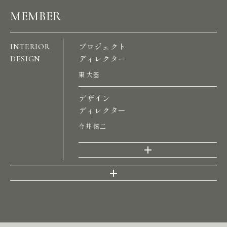
MEMBER
INTERIOR
プロジェクト
DESIGN
ディレクター
東 大基
デザイン
ディレクター
今井 慎二
P
R
O
J
E
C
T
S