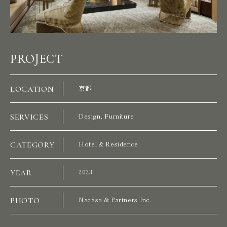
PROJECT
LOCATION
京都
SERVICES
Design, Furniture
CATEGORY
Hotel & Residence
YEAR
2023
PHOTO
Nacása & Partners Inc.