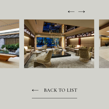
C
O
N
T
A
C
T
BACK TO LIST