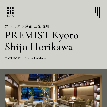
プレミスト京都 四条堀川
PREMIST Kyoto
Shijo Horikawa
CATEGORY | Hotel & Residence