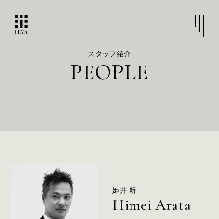
スタッフ紹介
P
E
O
P
L
E
P
R
O
J
E
C
T
S
S
E
R
V
I
C
E
S
姫井 新
Himei Arata