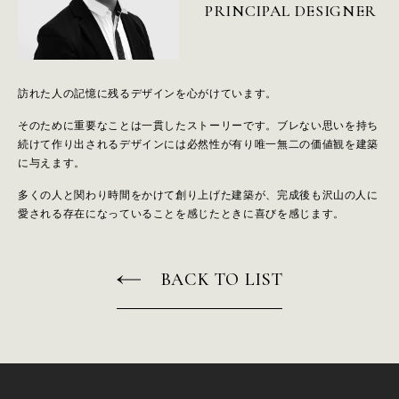
A
B
O
U
T
U
S
PRINCIPAL DESIGNER
H
E
A
D
O
F
F
I
C
E
訪れた人の記憶に残るデザインを心がけています。
W
E
S
T
そのために重要なことは一貫したストーリーです。
ブレない思いを持ち
続けて作り出されるデザインには必然性が有り
唯一無二の価値観を建築
S
I
N
G
A
P
O
R
E
に与えます。
多くの人と関わり時間をかけて創り上げた建築が、完成後も沢山の人に
愛される存在になっていることを感じたときに喜びを感じます。
N
E
W
S
R
E
C
R
U
I
T
BACK TO LIST
C
O
N
T
A
C
T