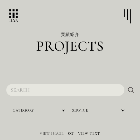
実績紹介
P
R
O
J
E
C
T
S
CATEGORY
SERVICE
or
VIEW IMAGE
VIEW TEXT