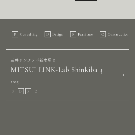
P
D
F
C
Consulting
Design
Furniture
Construction
三井リンクラボ新木場 3
MITSUI LINK-Lab Shinkiba 3
2025
P
D
F
C
KT ビル 11F 鹿島建設 土木管理本部
KT Building １１F KAJIMA
CORPORATION Civil